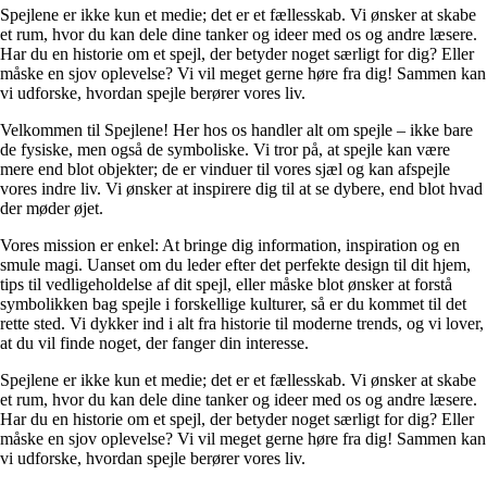
Spejlene er ikke kun et medie; det er et fællesskab. Vi ønsker at skabe
et rum, hvor du kan dele dine tanker og ideer med os og andre læsere.
Har du en historie om et spejl, der betyder noget særligt for dig? Eller
måske en sjov oplevelse? Vi vil meget gerne høre fra dig! Sammen kan
vi udforske, hvordan spejle berører vores liv.
Velkommen til Spejlene! Her hos os handler alt om spejle – ikke bare
de fysiske, men også de symboliske. Vi tror på, at spejle kan være
mere end blot objekter; de er vinduer til vores sjæl og kan afspejle
vores indre liv. Vi ønsker at inspirere dig til at se dybere, end blot hvad
der møder øjet.
Vores mission er enkel: At bringe dig information, inspiration og en
smule magi. Uanset om du leder efter det perfekte design til dit hjem,
tips til vedligeholdelse af dit spejl, eller måske blot ønsker at forstå
symbolikken bag spejle i forskellige kulturer, så er du kommet til det
rette sted. Vi dykker ind i alt fra historie til moderne trends, og vi lover,
at du vil finde noget, der fanger din interesse.
Spejlene er ikke kun et medie; det er et fællesskab. Vi ønsker at skabe
et rum, hvor du kan dele dine tanker og ideer med os og andre læsere.
Har du en historie om et spejl, der betyder noget særligt for dig? Eller
måske en sjov oplevelse? Vi vil meget gerne høre fra dig! Sammen kan
vi udforske, hvordan spejle berører vores liv.