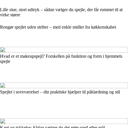
Lille stue, stort udtryk – sådan vælger du spejle, der får rummet til at
virke større
Rengør spejlet uden striber – med enkle midler fra køkkenskabet
Hvad er et makeupspejl? Forskellen på funktion og form i hjemmets
spejle
Spejlet i soveværelset – din praktiske hjælper til påklædning og stil
Kant og tykkelse: Sådan vælger du det rette spejl efter mål