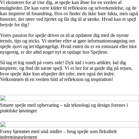
Vi eksisterer for at vise dig, at spejle kan åbne for en verden af
muligheder. De kan være kilder til refleksion og selverkendelse, og de
kan inspirere til forandring. Hos os finder du ikke bare fakta, men også
historier, der rører ved hjertet og får dig til at tænke. Hvad kan et spejl
betyde for dig?
Vores passion for spejle driver os til at opdatere dig med de nyeste
trends, tips og tricks. Vi stræber efter at gøre informationssøgning om
spejle sjovt og let tilgængeligt. Hvad enten du er en entusiast eller blot
nysgerrig, er der altid noget nyt at opdage hos Spejlene.
Så tag et kig rundt på vores side! Dyk ind i vores artikler, lad dig
inspirere, og find dit næste spejl. Vi er her for at guide dig på rejsen,
hvor spejle ikke kun afspejler det ydre, men også det indre.
Velkommen til en verden fuld af refleksion og inspiration!
Smarte spejle med opbevaring – når teknologi og design forenes i
praktiske løsninger
Forny hjemmet med små midler – brug spejle som fleksibelt
indretningselement