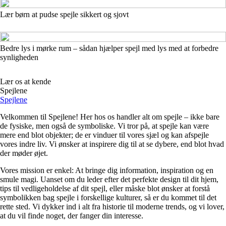
Lær børn at pudse spejle sikkert og sjovt
Bedre lys i mørke rum – sådan hjælper spejl med lys med at forbedre
synligheden
Lær os at kende
Spejlene
Spejlene
Velkommen til Spejlene! Her hos os handler alt om spejle – ikke bare
de fysiske, men også de symboliske. Vi tror på, at spejle kan være
mere end blot objekter; de er vinduer til vores sjæl og kan afspejle
vores indre liv. Vi ønsker at inspirere dig til at se dybere, end blot hvad
der møder øjet.
Vores mission er enkel: At bringe dig information, inspiration og en
smule magi. Uanset om du leder efter det perfekte design til dit hjem,
tips til vedligeholdelse af dit spejl, eller måske blot ønsker at forstå
symbolikken bag spejle i forskellige kulturer, så er du kommet til det
rette sted. Vi dykker ind i alt fra historie til moderne trends, og vi lover,
at du vil finde noget, der fanger din interesse.