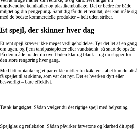
Ved at bruge midler som eddike, te og kartoffel undgår du
unødvendige kemikalier og plastikemballage. Det er bedre for både
miljøet og din pengepung. Samtidig får du et resultat, der kan måle sig
med de bedste kommercielle produkter – helt uden striber.
Et spejl, der skinner hver dag
Et rent spejl kræver ikke meget vedligeholdelse. Tør det let af en gang
om ugen, og fjern tandpastapletter eller vandstænk, så snart de opstår.
På den måde holder du overfladen klar og blank – og du slipper for
den store rengøring hver gang.
Med lidt omtanke og et par enkle midler fra køkkenskabet kan du altså
få spejlet til at skinne, som var det nyt. Det er hverken dyrt eller
besværligt – bare effektivt.
Tænk langsigtet: Sådan vælger du det rigtige spejl med belysning
Spejlglas og refleksion: Sådan påvirker farvetone og klarhed dit spejl