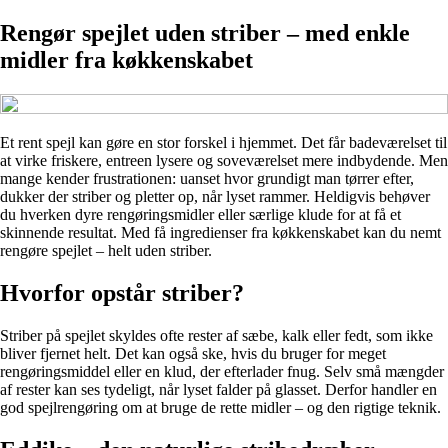
Rengør spejlet uden striber – med enkle
midler fra køkkenskabet
Et rent spejl kan gøre en stor forskel i hjemmet. Det får badeværelset til
at virke friskere, entreen lysere og soveværelset mere indbydende. Men
mange kender frustrationen: uanset hvor grundigt man tørrer efter,
dukker der striber og pletter op, når lyset rammer. Heldigvis behøver
du hverken dyre rengøringsmidler eller særlige klude for at få et
skinnende resultat. Med få ingredienser fra køkkenskabet kan du nemt
rengøre spejlet – helt uden striber.
Hvorfor opstår striber?
Striber på spejlet skyldes ofte rester af sæbe, kalk eller fedt, som ikke
bliver fjernet helt. Det kan også ske, hvis du bruger for meget
rengøringsmiddel eller en klud, der efterlader fnug. Selv små mængder
af rester kan ses tydeligt, når lyset falder på glasset. Derfor handler en
god spejlrengøring om at bruge de rette midler – og den rigtige teknik.