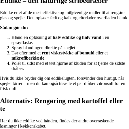
Eddike – den naturlige stribedræber
Eddike er et af de mest effektive og miljøvenlige midler til at rengøre
glas og spejle. Den opløser fedt og kalk og efterlader overfladen blank.
Sådan gør du:
Bland en opløsning af
halv eddike og halv vand
i en
sprayflaske.
Spray blandingen direkte på spejlet.
Tør efter med et
rent viskestykke af bomuld
eller et
mikrofiberklæde
.
Polér til sidst med et tørt hjørne af kluden for at fjerne de sidste
dråber.
Hvis du ikke bryder dig om eddikelugten, forsvinder den hurtigt, når
spejlet tørrer – men du kan også tilsætte et par dråber citronsaft for en
frisk duft.
Alternativ: Rengøring med kartoffel eller
te
Har du ikke eddike ved hånden, findes der andre overraskende
løsninger i køkkenskabet.