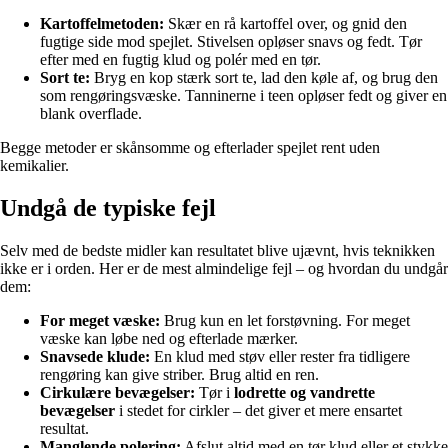
Kartoffelmetoden:
Skær en rå kartoffel over, og gnid den
fugtige side mod spejlet. Stivelsen opløser snavs og fedt. Tør
efter med en fugtig klud og polér med en tør.
Sort te:
Bryg en kop stærk sort te, lad den køle af, og brug den
som rengøringsvæske. Tanninerne i teen opløser fedt og giver en
blank overflade.
Begge metoder er skånsomme og efterlader spejlet rent uden
kemikalier.
Undgå de typiske fejl
Selv med de bedste midler kan resultatet blive ujævnt, hvis teknikken
ikke er i orden. Her er de mest almindelige fejl – og hvordan du undgår
dem:
For meget væske:
Brug kun en let forstøvning. For meget
væske kan løbe ned og efterlade mærker.
Snavsede klude:
En klud med støv eller rester fra tidligere
rengøring kan give striber. Brug altid en ren.
Cirkulære bevægelser:
Tør i
lodrette og vandrette
bevægelser
i stedet for cirkler – det giver et mere ensartet
resultat.
Manglende polering:
Afslut altid med en tør klud eller et stykke