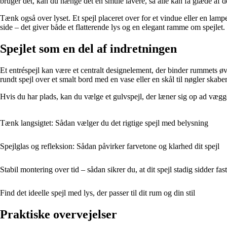
bruger det, kan du hænge det en smule lavere, så alle kan få glæde af d
Tænk også over lyset. Et spejl placeret over for et vindue eller en l
side – det giver både et flatterende lys og en elegant ramme om spejlet.
Spejlet som en del af indretningen
Et entréspejl kan være et centralt designelement, der binder rummets 
rundt spejl over et smalt bord med en vase eller en skål til nøgler skab
Hvis du har plads, kan du vælge et gulvspejl, der læner sig op ad væggen
Tænk langsigtet: Sådan vælger du det rigtige spejl med belysning
Spejlglas og refleksion: Sådan påvirker farvetone og klarhed dit spejl
Stabil montering over tid – sådan sikrer du, at dit spejl stadig sidder fas
Find det ideelle spejl med lys, der passer til dit rum og din stil
Praktiske overvejelser