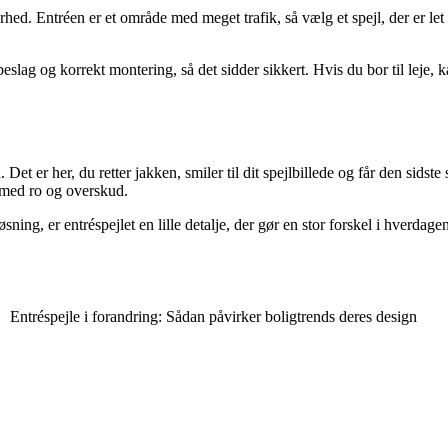
ed. Entréen er et område med meget trafik, så vælg et spejl, der er let 
slag og korrekt montering, så det sidder sikkert. Hvis du bor til leje, k
et er her, du retter jakken, smiler til dit spejlbillede og får den sidste 
n med ro og overskud.
sning, er entréspejlet en lille detalje, der gør en stor forskel i hverdage
Entréspejle i forandring: Sådan påvirker boligtrends deres design