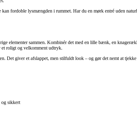
et.
ampe kan fordoble lysmængden i rummet. Har du en mørk entré uden natu
øvrige elementer sammen. Kombinér det med en lille bænk, en knagerække
er et roligt og velkomment udtryk.
. Det giver et afslappet, men stilfuldt look – og gør det nemt at tjekke 
t og sikkert