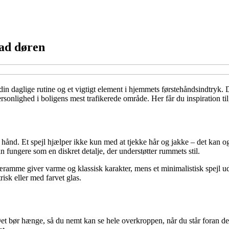
 ad døren
 din daglige rutine og et vigtigt element i hjemmets førstehåndsindtryk. D
sonlighed i boligens mest trafikerede område. Her får du inspiration til
 i hånd. Et spejl hjælper ikke kun med at tjekke hår og jakke – det kan o
an fungere som en diskret detalje, der understøtter rummets stil.
amme giver varme og klassisk karakter, mens et minimalistisk spejl uden
isk eller med farvet glas.
Det bør hænge, så du nemt kan se hele overkroppen, når du står foran det