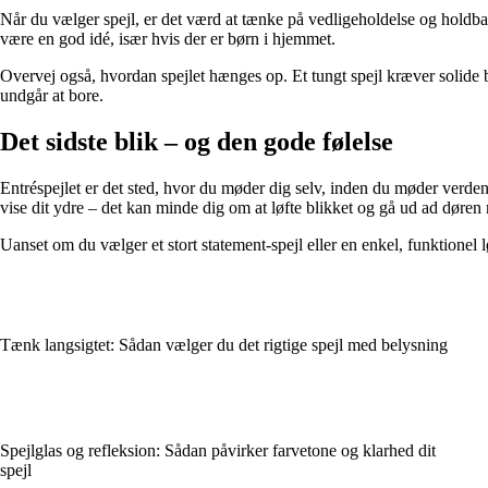
Når du vælger spejl, er det værd at tænke på vedligeholdelse og holdbarh
være en god idé, især hvis der er børn i hjemmet.
Overvej også, hvordan spejlet hænges op. Et tungt spejl kræver solide be
undgår at bore.
Det sidste blik – og den gode følelse
Entréspejlet er det sted, hvor du møder dig selv, inden du møder verden. D
vise dit ydre – det kan minde dig om at løfte blikket og gå ud ad døre
Uanset om du vælger et stort statement-spejl eller en enkel, funktionel lø
Tænk langsigtet: Sådan vælger du det rigtige spejl med belysning
Spejlglas og refleksion: Sådan påvirker farvetone og klarhed dit
spejl