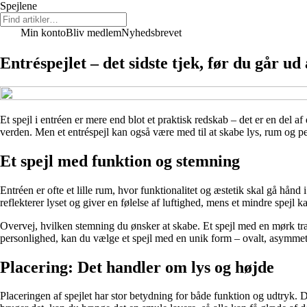
Spejlene
Min konto
Bliv medlem
Nyhedsbrevet
Entréspejlet – det sidste tjek, før du går ud
Et spejl i entréen er mere end blot et praktisk redskab – det er en del af
verden. Men et entréspejl kan også være med til at skabe lys, rum og per
Et spejl med funktion og stemning
Entréen er ofte et lille rum, hvor funktionalitet og æstetik skal gå hånd
reflekterer lyset og giver en følelse af luftighed, mens et mindre spejl k
Overvej, hvilken stemning du ønsker at skabe. Et spejl med en mørk trær
personlighed, kan du vælge et spejl med en unik form – ovalt, asymmetr
Placering: Det handler om lys og højde
Placeringen af spejlet har stor betydning for både funktion og udtryk. 