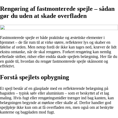
Rengøring af fastmonterede spejle – sådan
gør du uden at skade overfladen
Fastmonterede spejle er både praktiske og æstetiske elementer i
hjemmet – de får rum til at virke større, reflekterer lys og skaber en
følelse af orden. Men netop fordi de ikke kan tages ned, kræver de lidt
ekstra omtanke, når de skal rengøres. Forkert rengøring kan nemlig
efterlade striber, ridser eller endda skade spejlets belægning. Her får du
en guide til, hvordan du rengør fastmonterede spejle skånsomt og
effektivt.
Forstå spejlets opbygning
Et spejl består af en glasplade med en reflekterende belægning på
bagsiden – typisk sølv eller aluminium – som er beskyttet af et lag
maling. Hvis fugt eller rengøringsmidler trænger ind bag kanten, kan
belægningen begynde at mørkne eller skalle af. Derfor handler god
spejlpleje ikke kun om at få overfladen ren, men også om at beskytte
kanterne og bagpladen mod fugt.