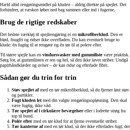
Hæld altid rengøringsmidlet på kluden – aldrig direkte på spejlet. Det
forhindrer, at væsken løber ned bag rammen eller ind i fugerne.
Brug de rigtige redskaber
Det bedste værktøj til spejlrengøring er en
mikrofiberklud
. Den er
blød, fnugfri og ridser ikke overfladen. Du kan eventuelt bruge to
klude: én fugtig til at rengøre og én tør til at polere efter.
Til større spejle kan en
vinduesvasker med gummiliste
være praktisk.
Sørg for, at gummilisten er ren og hel, så den ikke laver striber. Undgå
papirhåndklæder og aviser – de kan ridse og efterlade fibre.
Sådan gør du trin for trin
Støv spejlet af
med en tør mikrofiberklud, så du fjerner løst støv
og partikler.
Fugt kluden let
med din valgte rengøringsopløsning. Den skal
være fugtig, ikke våd.
Tør spejlet af i cirkulære bevægelser
eller i lodrette strøg fra
top til bund.
Polér efter
med en tør klud for at fjerne eventuelle striber.
Tør kanterne af
med en tør klud, så der ikke efterlades fugt, der