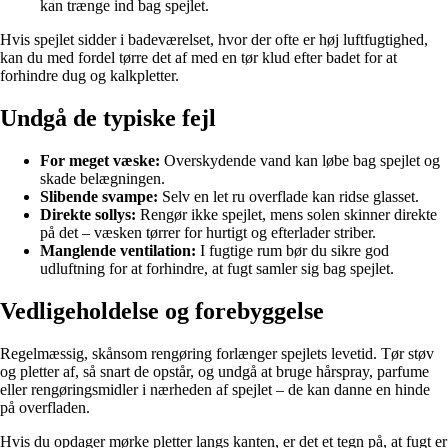
kan trænge ind bag spejlet.
Hvis spejlet sidder i badeværelset, hvor der ofte er høj luftfugtighed,
kan du med fordel tørre det af med en tør klud efter badet for at
forhindre dug og kalkpletter.
Undgå de typiske fejl
For meget væske:
Overskydende vand kan løbe bag spejlet og
skade belægningen.
Slibende svampe:
Selv en let ru overflade kan ridse glasset.
Direkte sollys:
Rengør ikke spejlet, mens solen skinner direkte
på det – væsken tørrer for hurtigt og efterlader striber.
Manglende ventilation:
I fugtige rum bør du sikre god
udluftning for at forhindre, at fugt samler sig bag spejlet.
Vedligeholdelse og forebyggelse
Regelmæssig, skånsom rengøring forlænger spejlets levetid. Tør støv
og pletter af, så snart de opstår, og undgå at bruge hårspray, parfume
eller rengøringsmidler i nærheden af spejlet – de kan danne en hinde
på overfladen.
Hvis du opdager mørke pletter langs kanten, er det et tegn på, at fugt er