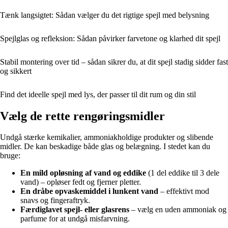
Tænk langsigtet: Sådan vælger du det rigtige spejl med belysning
Spejlglas og refleksion: Sådan påvirker farvetone og klarhed dit spejl
Stabil montering over tid – sådan sikrer du, at dit spejl stadig sidder fast
og sikkert
Find det ideelle spejl med lys, der passer til dit rum og din stil
Vælg de rette rengøringsmidler
Undgå stærke kemikalier, ammoniakholdige produkter og slibende
midler. De kan beskadige både glas og belægning. I stedet kan du
bruge:
En mild opløsning af vand og eddike
(1 del eddike til 3 dele
vand) – opløser fedt og fjerner pletter.
En dråbe opvaskemiddel i lunkent vand
– effektivt mod
snavs og fingeraftryk.
Færdiglavet spejl- eller glasrens
– vælg en uden ammoniak og
parfume for at undgå misfarvning.